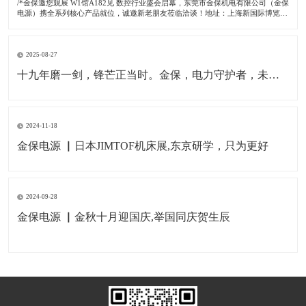
/*金保邀您观展 W1馆A182见 数控行业盛会启幕，东莞市金保机电有限公司（金保
电源）携全系列核心产品就位，诚邀新老朋友莅临洽谈！地址：上海新国际博览中
心 时间：2026/4/21-2026/4/25 展位号：W1馆A182。 01 行业盛会，金保赴约 作
为国内数控制造领域
2025-08-27
十九年磨一剑，锋芒正当时。金保，电力守护者，未来更可期
2024-11-18
金保电源 ▏日本JIMTOF机床展,东京研学，只为更好
2024-09-28
金保电源 ▏金秋十月迎国庆,举国同庆贺生辰