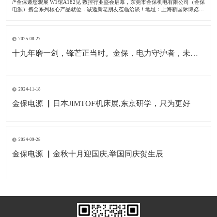
/*金保邀您观展 W1馆A182见 数控行业盛会启幕，东莞市金保机电有限公司（金保
电源）携全系列核心产品就位，诚邀新老朋友莅临洽谈！地址：上海新国际博览中
心 时间：2026/4/21-2026/4/25 展位号：W1馆A182。 01 行业盛会，金保赴约 作
为国内数控制造领域
2025-08-27
十九年磨一剑，锋芒正当时。金保，电力守护者，未来更可期
2024-11-18
金保电源 ▏日本JIMTOF机床展,东京研学，只为更好
2024-09-28
金保电源 ▏金秋十月迎国庆,举国同庆贺生辰